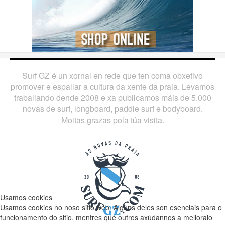
Surf GZ é un xornal en rede que ten coma obxetivo
promover e espallar a cultura da xente da praia. Levamos
traballando dende 2008 e xa publicamos máis de 5.000
novas de surf, longboard, paddle surf e bodyboard.
Moitas grazas pola túa visita.
Usamos cookies
Usamos cookies no noso sitio web. Algúns deles son esenciais para o
funcionamento do sitio, mentres que outros axúdannos a melloralo