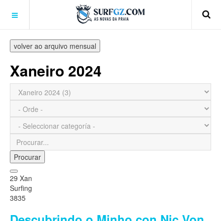
volver ao arquivo mensual
Xaneiro 2024
Procurar
29 Xan
Surfing
3835
Descubrindo o Minho con Nic Von