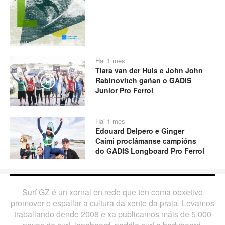
Hai 1 mes
Tiara van der Huls e John John
Rabinovitch gañan o GADIS
Play
Junior Pro Ferrol
Hai 1 mes
Edouard Delpero e Ginger
Play
Caimi proclámanse campións
do GADIS Longboard Pro Ferrol
Surf GZ é un xornal en rede que ten coma obxetivo
promover e espallar a cultura da xente da praia. Levamos
traballando dende 2008 e xa publicamos máis de 5.000