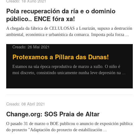
Creado: 18 Xuño 2021
Pola recuperación da ría e o dominio
público.. ENCE fóra xa!
A chegada da fábrica de CELULOSAS a Lourizán, supuxo a destrución
ambiental, económica e urbanística da comarca. Imposta pola forza ...
Creado: 26 Mai 2021
Protexamos a Píllara das Dunas!
Estamos na súa época reprodutiva de marzo a xullo. O niño é
moi discreto, consistindo unicamente nunha leve depresión na ...
Creado: 08 Abril 2021
Change.org: SOS Praia de Altar
O pasado 31 de marzo o BOE publicou o anuncio de exposición pública
do proxecto "Adaptación do proxecto de estabilización ...