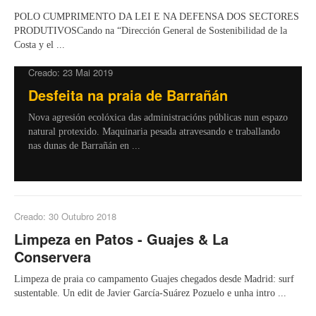
POLO CUMPRIMENTO DA LEI E NA DEFENSA DOS SECTORES
PRODUTIVOSCando na “Dirección General de Sostenibilidad de la
Costa y el ...
Creado: 23 Mai 2019
Desfeita na praia de Barrañán
Nova agresión ecolóxica das administracións públicas nun espazo
natural protexido. Maquinaria pesada atravesando e traballando
nas dunas de Barrañán en ...
Creado: 30 Outubro 2018
Limpeza en Patos - Guajes & La
Conservera
Limpeza de praia co campamento Guajes chegados desde Madrid: surf
sustentable. Un edit de Javier García-Suárez Pozuelo e unha intro ...