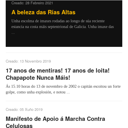
Creado: 28 Febreiro 2021
A beleza das Rías Altas
Unha escolma de imaxes rodadas ao longo de súa reciente
estancia na costa máis septentrional de Galicia. Unha imaxe das
...
Creado: 13 Novembro 2019
17 anos de mentiras! 17 anos de loita!
Chapapote Nunca Máis!
Ás 15.10 horas do 13 de novembro de 2002 o capitán escoitou un forte
golpe, como unha explosión, e notou ...
Creado: 05 Xuño 2019
Manifesto de Apoio á Marcha Contra
Celulosas