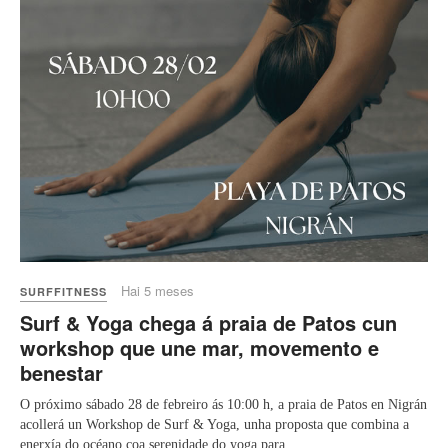
Hai 5 meses
SURFFITNESS
Surf & Yoga chega á praia de Patos cun
workshop que une mar, movemento e
benestar
O próximo sábado 28 de febreiro ás 10:00 h, a praia de Patos en Nigrán
acollerá un Workshop de Surf & Yoga, unha proposta que combina a
enerxía do océano coa serenidade do yoga para ...