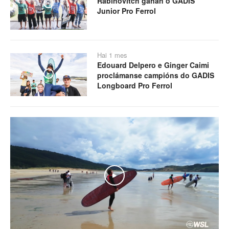
Rabinovitch gañan o GADIS
Play
Junior Pro Ferrol
Hai 1 mes
Edouard Delpero e Ginger Caimi
proclámanse campións do GADIS
Play
Longboard Pro Ferrol
Play