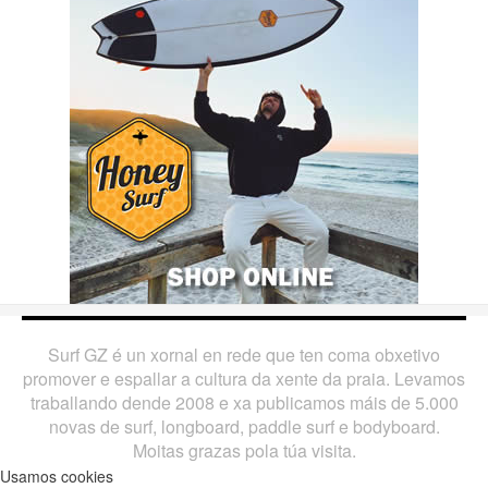
Surf GZ é un xornal en rede que ten coma obxetivo
promover e espallar a cultura da xente da praia. Levamos
traballando dende 2008 e xa publicamos máis de 5.000
novas de surf, longboard, paddle surf e bodyboard.
Moitas grazas pola túa visita.
Usamos cookies