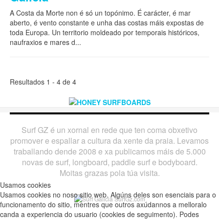
A Costa da Morte non é só un topónimo. É carácter, é mar
aberto, é vento constante e unha das costas máis expostas de
toda Europa. Un territorio moldeado por temporais históricos,
naufraxios e mares d
...
Resultados 1 - 4 de 4
Surf GZ é un xornal en rede que ten coma obxetivo
promover e espallar a cultura da xente da praia. Levamos
traballando dende 2008 e xa publicamos máis de 5.000
novas de surf, longboard, paddle surf e bodyboard.
Moitas grazas pola túa visita.
Usamos cookies
Usamos cookies no noso sitio web. Algúns deles son esenciais para o
funcionamento do sitio, mentres que outros axúdannos a melloralo
canda a experiencia do usuario (cookies de seguimento). Podes