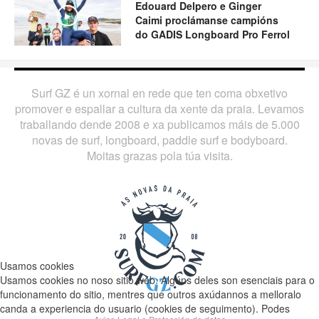
Edouard Delpero e Ginger
Play
Caimi proclámanse campións
do GADIS Longboard Pro Ferrol
Surf GZ é un xornal en rede que ten coma obxetivo
promover e espallar a cultura da xente da praia. Levamos
traballando dende 2008 e xa publicamos máis de 5.000
novas de surf, longboard, paddle surf e bodyboard.
Moitas grazas pola túa visita.
Usamos cookies
Usamos cookies no noso sitio web. Algúns deles son esenciais para o
funcionamento do sitio, mentres que outros axúdannos a melloralo
canda a experiencia do usuario (cookies de seguimento). Podes