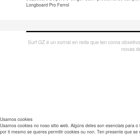
Play
Surf GZ é un xornal en rede que ten coma obxetiv
novas de
Usamos cookies
Usamos cookies no noso sitio web. Algúns deles son esenciais para o 
por ti mesmo se queres permitir cookies ou non. Ten presente que se os