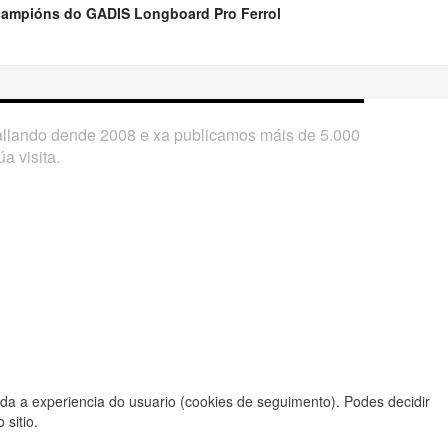
campións do GADIS Longboard Pro Ferrol
ballando dende 2008 e xa publicamos máis de 5.000
a visita.
da a experiencia do usuario (cookies de seguimento). Podes decidir
 sitio.