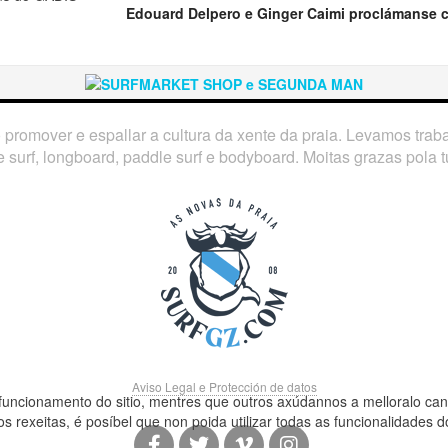
Edouard Delpero e Ginger Caimi proclámanse 
o promover e espallar a cultura da xente da praia. Levamos tra
 surf, longboard, paddle surf e bodyboard. Moitas grazas pola tú
Aviso Legal e Protección de datos
funcionamento do sitio, mentres que outros axúdannos a melloralo can
 rexeitas, é posíbel que non poida utilizar todas as funcionalidades do