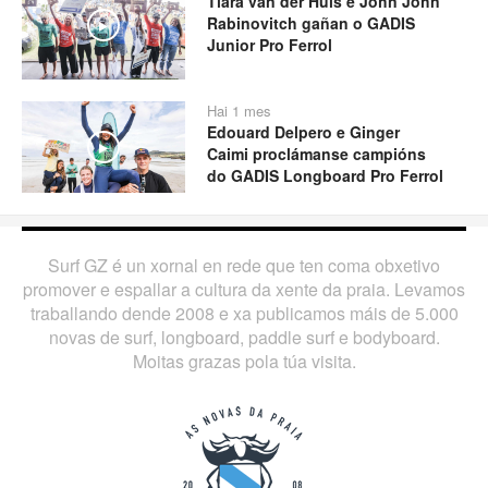
Tiara van der Huls e John John
Rabinovitch gañan o GADIS
Play
Junior Pro Ferrol
Hai 1 mes
Edouard Delpero e Ginger
Play
Caimi proclámanse campións
do GADIS Longboard Pro Ferrol
Surf GZ é un xornal en rede que ten coma obxetivo
promover e espallar a cultura da xente da praia. Levamos
traballando dende 2008 e xa publicamos máis de 5.000
novas de surf, longboard, paddle surf e bodyboard.
Moitas grazas pola túa visita.