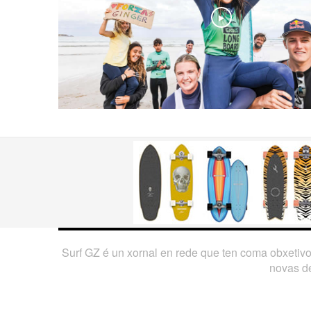
Play
Surf GZ é un xornal en rede que ten coma obxetiv
novas de