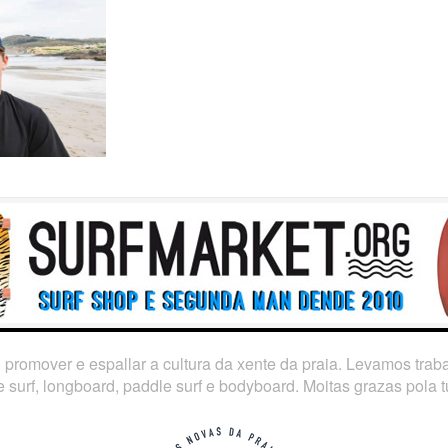
o promover e espallar a cultura da xente da praia. Levamos tra
 surf, longboard, paddle surf e bodyboard. Moitas grazas pola tú