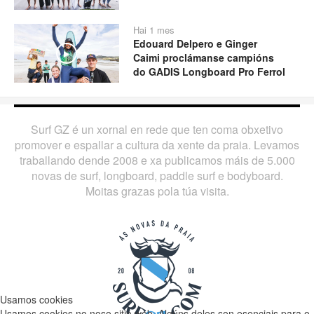
Hai 1 mes
Edouard Delpero e Ginger
Play
Caimi proclámanse campións
do GADIS Longboard Pro Ferrol
Surf GZ é un xornal en rede que ten coma obxetivo
promover e espallar a cultura da xente da praia. Levamos
traballando dende 2008 e xa publicamos máis de 5.000
novas de surf, longboard, paddle surf e bodyboard.
Moitas grazas pola túa visita.
Usamos cookies
Usamos cookies no noso sitio web. Algúns deles son esenciais para o