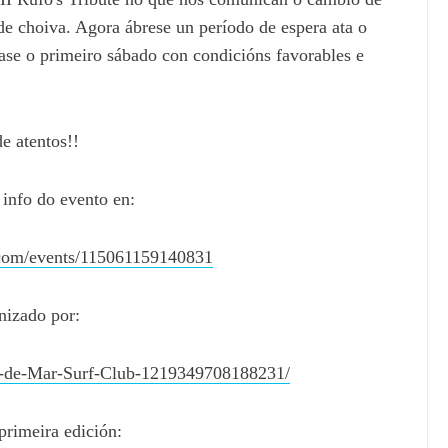
de choiva. Agora ábrese un período de espera ata o
ase o primeiro sábado con condicións favorables e
e atentos!!
 info do evento en:
.com/events/115061159140831
nizado por:
s-de-Mar-Surf-Club-1219349708188231/
primeira edición: