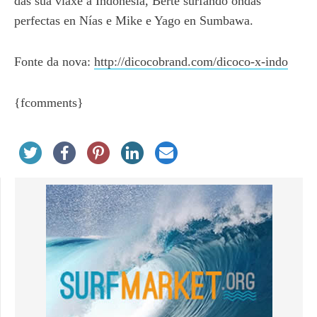
das súa viaxe a Indonesia, Berte surfando ondas
perfectas en Nías e Mike e Yago en Sumbawa.
Fonte da nova:
http://dicocobrand.com/dicoco-x-indo
{fcomments}