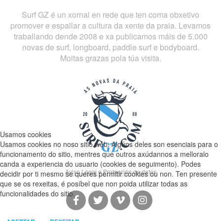
Surf GZ é un xornal en rede que ten coma obxetivo
promover e espallar a cultura da xente da praia. Levamos
traballando dende 2008 e xa publicamos máis de 5.000
novas de surf, longboard, paddle surf e bodyboard.
Moitas grazas pola túa visita.
Usamos cookies
Usamos cookies no noso sitio web. Algúns deles son esenciais para o
funcionamento do sitio, mentres que outros axúdannos a melloralo
canda a experiencia do usuario (cookies de seguimento). Podes
Aviso Legal e Protección de datos
decidir por ti mesmo se queres permitir cookies ou non. Ten presente
que se os rexeitas, é posíbel que non poida utilizar todas as
funcionalidades do sitio.