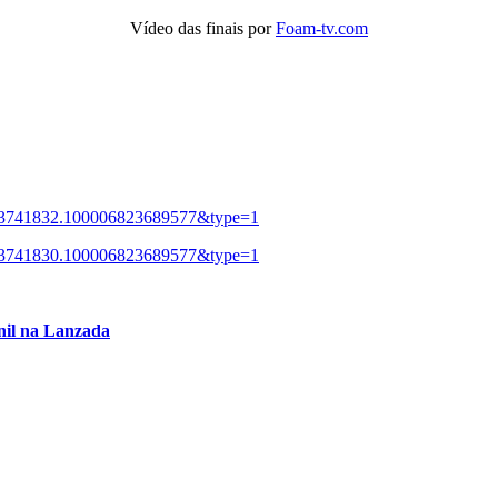
Vídeo das finais por
Foam-tv.com
073741832.100006823689577&type=1
073741830.100006823689577&type=1
enil na Lanzada