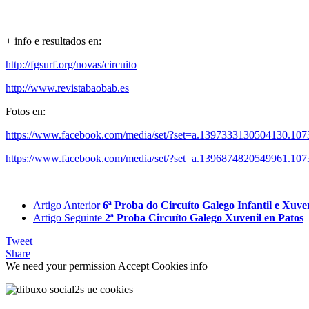
+ info e resultados en:
http://fgsurf.org/novas/circuito
http://www.revistabaobab.es
Fotos en:
https://www.facebook.com/media/set/?set=a.1397333130504130.1
https://www.facebook.com/media/set/?set=a.1396874820549961.1
Artigo Anterior
6ª Proba do Circuíto Galego Infantil e Xuv
Artigo Seguinte
2ª Proba Circuíto Galego Xuvenil en Patos
Tweet
Share
We need your permission
Accept Cookies
info