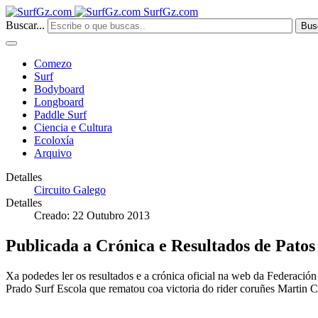
SurfGz.com
Buscar...
Bus
Comezo
Surf
Bodyboard
Longboard
Paddle Surf
Ciencia e Cultura
Ecoloxía
Arquivo
Detalles
Circuito Galego
Detalles
Creado: 22 Outubro 2013
Publicada a Crónica e Resultados de Patos
Xa podedes ler os resultados e a crónica oficial na web da Federación
Prado Surf Escola que rematou coa victoria do rider coruñes Martin 