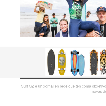
Play
Surf GZ é un xornal en rede que ten coma obxetiv
novas de