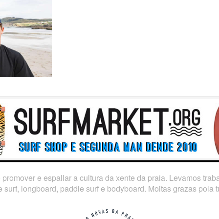
o promover e espallar a cultura da xente da praia. Levamos tra
 surf, longboard, paddle surf e bodyboard. Moitas grazas pola tú