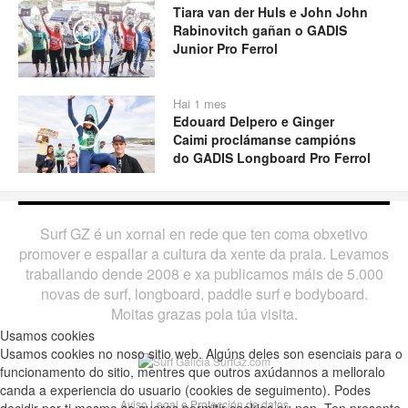
Tiara van der Huls e John John
Rabinovitch gañan o GADIS
Play
Junior Pro Ferrol
Hai 1 mes
Edouard Delpero e Ginger
Play
Caimi proclámanse campións
do GADIS Longboard Pro Ferrol
Surf GZ é un xornal en rede que ten coma obxetivo
promover e espallar a cultura da xente da praia. Levamos
traballando dende 2008 e xa publicamos máis de 5.000
novas de surf, longboard, paddle surf e bodyboard.
Moitas grazas pola túa visita.
Usamos cookies
Usamos cookies no noso sitio web. Algúns deles son esenciais para o
funcionamento do sitio, mentres que outros axúdannos a melloralo
canda a experiencia do usuario (cookies de seguimento). Podes
Aviso Legal e Protección de datos