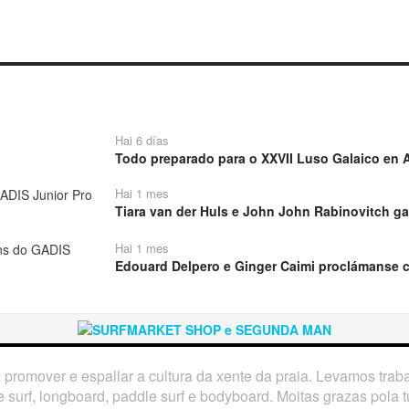
Hai 6 días
Todo preparado para o XXVII Luso Galaico en A
Hai 1 mes
Tiara van der Huls e John John Rabinovitch ga
Hai 1 mes
Edouard Delpero e Ginger Caimi proclámanse 
o promover e espallar a cultura da xente da praia. Levamos tra
 surf, longboard, paddle surf e bodyboard. Moitas grazas pola tú