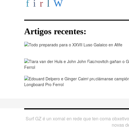
Artigos recentes:
Play
Play
Surf GZ é un xornal en rede que ten coma obxetiv
novas de