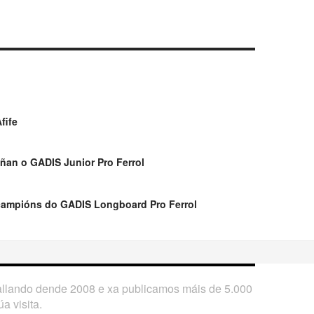
fife
ñan o GADIS Junior Pro Ferrol
campións do GADIS Longboard Pro Ferrol
ballando dende 2008 e xa publicamos máis de 5.000
a visita.