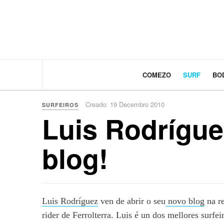
COMEZO
SURF
BO
Creado: 19 Decembro 2010
SURFEIROS
Luis Rodrígue
blog!
Luis Rodríguez
ven de abrir o seu
novo blog
na re
rider de Ferrolterra. Luis é un dos mellores surfe