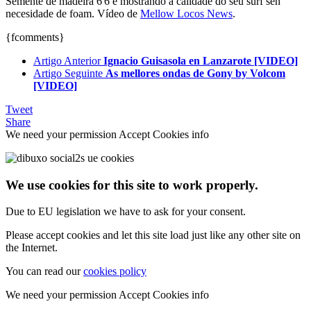
Semente de madeira 6'6 e mostrando a calidade do seu surf sen
necesidade de foam. Vídeo de
Mellow Locos News
.
{fcomments}
Artigo Anterior
Ignacio Guisasola en Lanzarote [VIDEO]
Artigo Seguinte
As mellores ondas de Gony by Volcom
[VIDEO]
Tweet
Share
We need your permission
Accept Cookies
info
We use cookies for this site to work properly.
Due to EU legislation we have to ask for your consent.
Please accept cookies and let this site load just like any other site on
the Internet.
You can read our
cookies policy
We need your permission
Accept Cookies
info