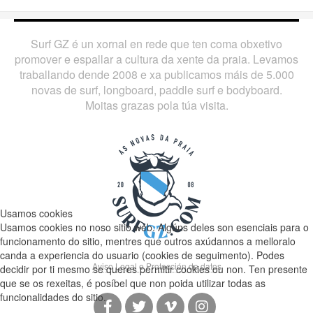
Surf GZ é un xornal en rede que ten coma obxetivo
promover e espallar a cultura da xente da praia. Levamos
traballando dende 2008 e xa publicamos máis de 5.000
novas de surf, longboard, paddle surf e bodyboard.
Moitas grazas pola túa visita.
Usamos cookies
Usamos cookies no noso sitio web. Algúns deles son esenciais para o
funcionamento do sitio, mentres que outros axúdannos a melloralo
canda a experiencia do usuario (cookies de seguimento). Podes
Aviso Legal e Protección de datos
decidir por ti mesmo se queres permitir cookies ou non. Ten presente
que se os rexeitas, é posíbel que non poida utilizar todas as
funcionalidades do sitio.