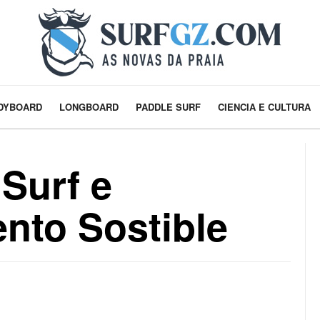
DYBOARD
LONGBOARD
PADDLE SURF
CIENCIA E CULTURA
 Surf e
nto Sostible