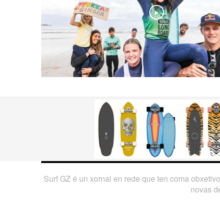
Play
Surf GZ é un xornal en rede que ten coma obxetiv
novas de