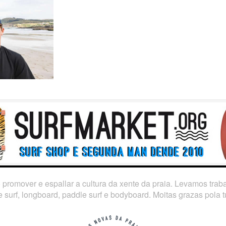
o promover e espallar a cultura da xente da praia. Levamos tra
 surf, longboard, paddle surf e bodyboard. Moitas grazas pola tú