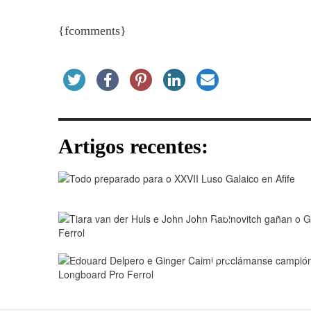
{fcomments}
Artigos recentes:
Play
Play