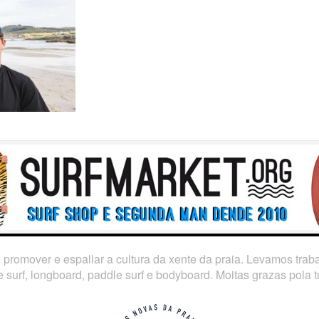
o promover e espallar a cultura da xente da praia. Levamos tra
 surf, longboard, paddle surf e bodyboard. Moitas grazas pola tú