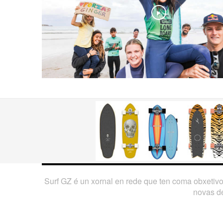
Play
Surf GZ é un xornal en rede que ten coma obxetiv
novas de