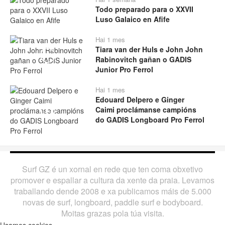
Todo preparado para o XXVII
Luso Galaico en Afife
Hai 1 mes
Tiara van der Huls e John John
Play
Rabinovitch gañan o GADIS
Junior Pro Ferrol
Hai 1 mes
Edouard Delpero e Ginger
Caimi proclámanse campións
Play
do GADIS Longboard Pro Ferrol
Surf GZ é un xornal en rede que ten coma obxetivo
promover e espallar a cultura da xente da praia. Levamos
traballando dende 2008 e xa publicamos máis de 5.000
novas de surf, longboard, paddle surf e bodyboard.
Moitas grazas pola túa visita.