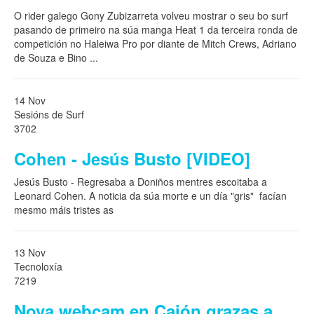
O rider galego Gony Zubizarreta volveu mostrar o seu bo surf
pasando de primeiro na súa manga Heat 1 da terceira ronda de
competición no Haleiwa Pro por diante de Mitch Crews, Adriano
de Souza e Bino
...
14 Nov
Sesións de Surf
3702
Cohen - Jesús Busto [VIDEO]
Jesús Busto - Regresaba a Doniños mentres escoitaba a
Leonard Cohen. A noticia da súa morte e un día "gris" facían
mesmo máis tristes as
13 Nov
Tecnoloxía
7219
Nova webcam en Caión grazas a