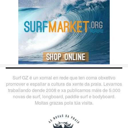
Surf GZ é un xornal en rede que ten coma obxetivo
promover e espallar a cultura da xente da praia. Levamos
traballando dende 2008 e xa publicamos máis de 5.000
novas de surf, longboard, paddle surf e bodyboard.
Moitas grazas pola túa visita.