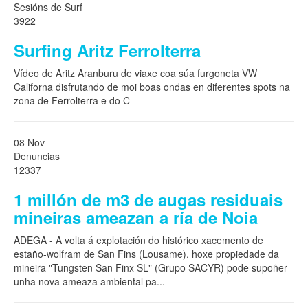
Sesións de Surf
3922
Surfing Aritz Ferrolterra
Vídeo de Aritz Aranburu de viaxe coa súa furgoneta VW
Californa disfrutando de moi boas ondas en diferentes spots na
zona de Ferrolterra e do C
08 Nov
Denuncias
12337
1 millón de m3 de augas residuais
mineiras ameazan a ría de Noia
ADEGA - A volta á explotación do histórico xacemento de
estaño-wolfram de San Fins (Lousame), hoxe propiedade da
mineira "Tungsten San Finx SL" (Grupo SACYR) pode supoñer
unha nova ameaza ambiental pa
...