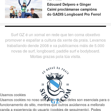
Edouard Delpero e Ginger
Play
Caimi proclámanse campións
do GADIS Longboard Pro Ferrol
Surf GZ é un xornal en rede que ten coma obxetivo
promover e espallar a cultura da xente da praia. Levamos
traballando dende 2008 e xa publicamos máis de 5.000
novas de surf, longboard, paddle surf e bodyboard.
Moitas grazas pola túa visita.
Usamos cookies
Usamos cookies no noso sitio web. Algúns deles son esenciais para o
funcionamento do sitio, mentres que outros axúdannos a melloralo
canda a experiencia do usuario (cookies de seguimento). Podes