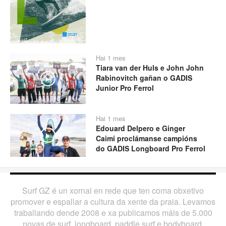
Hai 1 mes
Tiara van der Huls e John John
Rabinovitch gañan o GADIS
Play
Junior Pro Ferrol
Hai 1 mes
Edouard Delpero e Ginger
Play
Caimi proclámanse campións
do GADIS Longboard Pro Ferrol
Surf GZ é un xornal en rede que ten coma obxetivo
promover e espallar a cultura da xente da praia. Levamos
traballando dende 2008 e xa publicamos máis de 5.000
novas de surf, longboard, paddle surf e bodyboard.