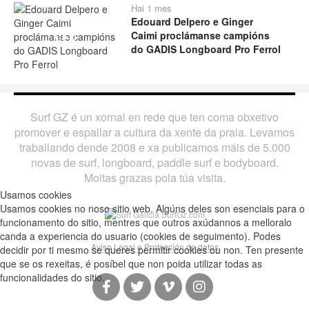
Hai 1 mes
Edouard Delpero e Ginger
Caimi proclámanse campións
Play
do GADIS Longboard Pro Ferrol
Surf GZ é un xornal en rede que ten coma obxetivo
promover e espallar a cultura da xente da praia. Levamos
traballando dende 2008 e xa publicamos máis de 5.000
novas de surf, longboard, paddle surf e bodyboard.
Moitas grazas pola túa visita.
Usamos cookies
Usamos cookies no noso sitio web. Algúns deles son esenciais para o
funcionamento do sitio, mentres que outros axúdannos a melloralo
canda a experiencia do usuario (cookies de seguimento). Podes
Aviso Legal e Protección de datos
decidir por ti mesmo se queres permitir cookies ou non. Ten presente
que se os rexeitas, é posíbel que non poida utilizar todas as
funcionalidades do sitio.