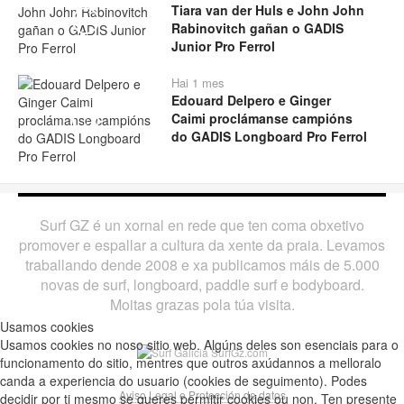
Tiara van der Huls e John John
Play
Rabinovitch gañan o GADIS
Junior Pro Ferrol
Hai 1 mes
Edouard Delpero e Ginger
Caimi proclámanse campións
Play
do GADIS Longboard Pro Ferrol
Surf GZ é un xornal en rede que ten coma obxetivo
promover e espallar a cultura da xente da praia. Levamos
traballando dende 2008 e xa publicamos máis de 5.000
novas de surf, longboard, paddle surf e bodyboard.
Moitas grazas pola túa visita.
Usamos cookies
Usamos cookies no noso sitio web. Algúns deles son esenciais para o
funcionamento do sitio, mentres que outros axúdannos a melloralo
canda a experiencia do usuario (cookies de seguimento). Podes
Aviso Legal e Protección de datos
decidir por ti mesmo se queres permitir cookies ou non. Ten presente