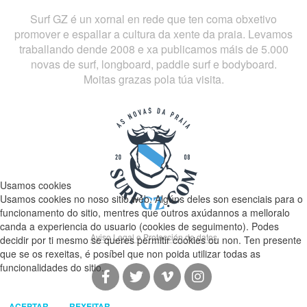
Surf GZ é un xornal en rede que ten coma obxetivo
promover e espallar a cultura da xente da praia. Levamos
traballando dende 2008 e xa publicamos máis de 5.000
novas de surf, longboard, paddle surf e bodyboard.
Moitas grazas pola túa visita.
Usamos cookies
Usamos cookies no noso sitio web. Algúns deles son esenciais para o
funcionamento do sitio, mentres que outros axúdannos a melloralo
canda a experiencia do usuario (cookies de seguimento). Podes
Aviso Legal e Protección de datos
decidir por ti mesmo se queres permitir cookies ou non. Ten presente
que se os rexeitas, é posíbel que non poida utilizar todas as
funcionalidades do sitio.
ACEPTAR
REXEITAR