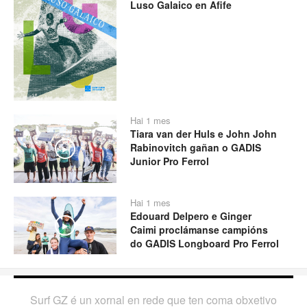
Luso Galaico en Afife
Hai 1 mes
Tiara van der Huls e John John
Rabinovitch gañan o GADIS
Play
Junior Pro Ferrol
Hai 1 mes
Edouard Delpero e Ginger
Play
Caimi proclámanse campións
do GADIS Longboard Pro Ferrol
Surf GZ é un xornal en rede que ten coma obxetivo