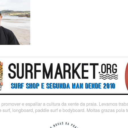
o promover e espallar a cultura da xente da praia. Levamos tra
 surf, longboard, paddle surf e bodyboard. Moitas grazas pola tú