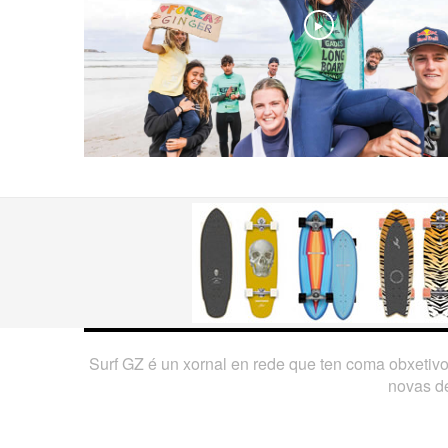
Play
Surf GZ é un xornal en rede que ten coma obxetiv
novas de