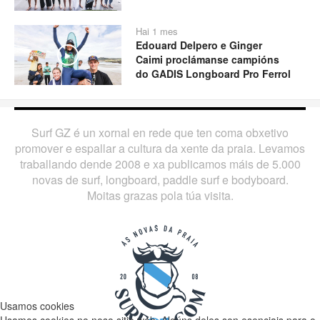
Hai 1 mes
Edouard Delpero e Ginger
Play
Caimi proclámanse campións
do GADIS Longboard Pro Ferrol
Surf GZ é un xornal en rede que ten coma obxetivo
promover e espallar a cultura da xente da praia. Levamos
traballando dende 2008 e xa publicamos máis de 5.000
novas de surf, longboard, paddle surf e bodyboard.
Moitas grazas pola túa visita.
Usamos cookies