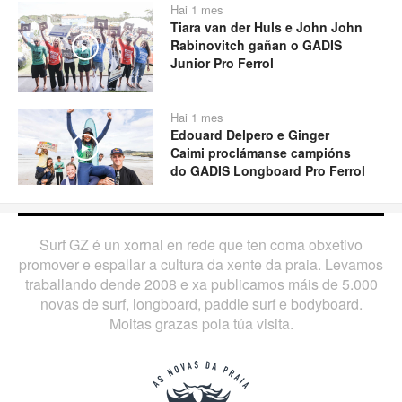
Hai 1 mes
Tiara van der Huls e John John
Rabinovitch gañan o GADIS
Play
Junior Pro Ferrol
Hai 1 mes
Edouard Delpero e Ginger
Play
Caimi proclámanse campións
do GADIS Longboard Pro Ferrol
Surf GZ é un xornal en rede que ten coma obxetivo
promover e espallar a cultura da xente da praia. Levamos
traballando dende 2008 e xa publicamos máis de 5.000
novas de surf, longboard, paddle surf e bodyboard.
Moitas grazas pola túa visita.