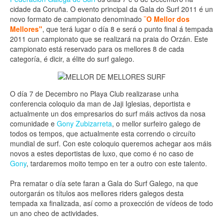
cidade da Coruña. O evento principal da Gala do Surf 2011 é un
novo formato de campionato denominado
¨O Mellor dos
Mellores"
, que terá lugar o día 8 e será o punto final á tempada
2011 cun campionato que se realizará na praia do Orzán. Este
campionato está reservado para os mellores 8 de cada
categoría, é dicir, a élite do surf galego.
O día 7 de Decembro no Playa Club realizarase unha
conferencia coloquio da man de Jaji Iglesias, deportista e
actualmente un dos empresarios do surf máis activos da nosa
comunidade e
Gony Zubizarreta
, o mellor surfeiro galego de
todos os tempos, que actualmente esta correndo o circuíto
mundial de surf. Con este coloquio queremos achegar aos máis
novos a estes deportistas de luxo, que como é no caso de
Gony
, tardaremos moito tempo en ter a outro con este talento.
Pra rematar o día sete faran a Gala do Surf Galego, na que
outorgarán os títulos aos mellores riders galegos desta
tempada xa finalizada, así como a proxección de vídeos de todo
un ano cheo de actividades.