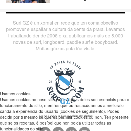
Surf GZ é un xornal en rede que ten coma obxetivo
promover e espallar a cultura da xente da praia. Levamos
traballando dende 2008 e xa publicamos máis de 5.000
novas de surf, longboard, paddle surf e bodyboard.
Moitas grazas pola túa visita.
Usamos cookies
Usamos cookies no noso sitio web. Algúns deles son esenciais para o
funcionamento do sitio, mentres que outros axúdannos a melloralo
canda a experiencia do usuario (cookies de seguimento). Podes
Aviso Legal e Protección de datos
decidir por ti mesmo se queres permitir cookies ou non. Ten presente
que se os rexeitas, é posíbel que non poida utilizar todas as
funcionalidades do sitio.