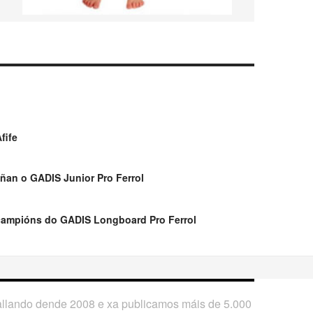
fife
ñan o GADIS Junior Pro Ferrol
campións do GADIS Longboard Pro Ferrol
ballando dende 2008 e xa publicamos máis de 5.000