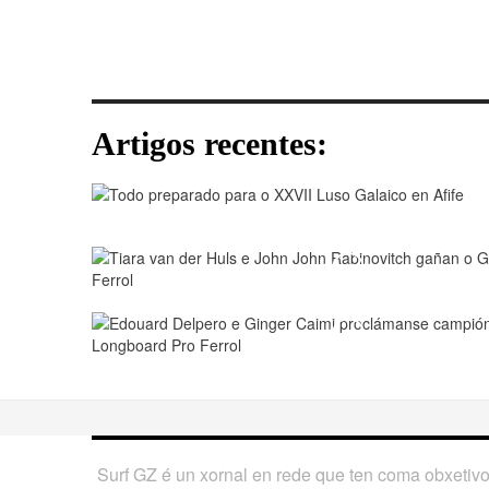
Artigos recentes:
Play
Play
Surf GZ é un xornal en rede que ten coma obxetiv