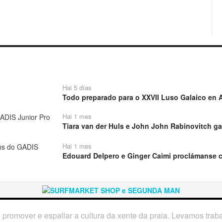
Hai 5 días
Todo preparado para o XXVII Luso Galaico en A
Hai 1 mes
Tiara van der Huls e John John Rabinovitch ga
Hai 1 mes
Edouard Delpero e Ginger Caimi proclámanse 
o promover e espallar a cultura da xente da praia. Levamos tra