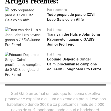
Artigos recentes:
Hai 1 semana
Todo preparado para o XXVII
Luso Galaico en Afife
Hai 1 mes
Tiara van der Huls e John John
Play
Rabinovitch gañan o GADIS
Junior Pro Ferrol
Hai 1 mes
Edouard Delpero e Ginger
Caimi proclámanse campións
Play
do GADIS Longboard Pro Ferrol
Surf GZ é un xornal en rede que ten coma obxetivo
promover e espallar a cultura da xente da praia. Levamos
traballando dende 2008 e xa publicamos máis de 5.000
novas de surf, longboard, paddle surf e bodyboard.