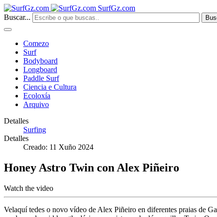
SurfGz.com
Buscar...
Bus
Comezo
Surf
Bodyboard
Longboard
Paddle Surf
Ciencia e Cultura
Ecoloxía
Arquivo
Detalles
Surfing
Detalles
Creado: 11 Xuño 2024
Honey Astro Twin con Alex Piñeiro
Watch the video
Velaquí tedes o novo vídeo de Alex Piñeiro en diferentes praias de 