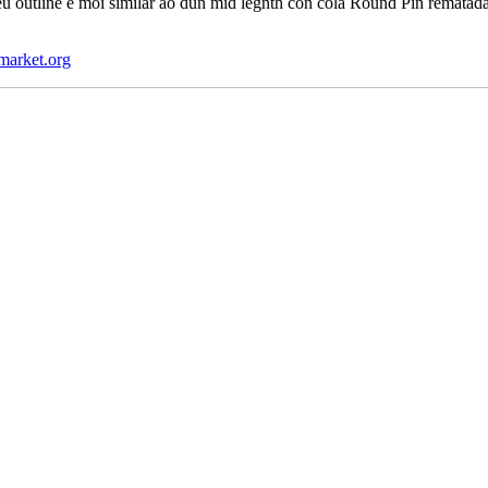
 outline é moi similar ao dun mid legnth con cola Round Pin rematada n
fmarket.org