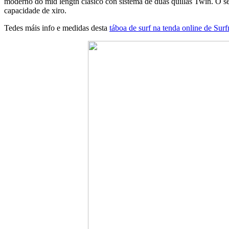
moderno do mid length clásico con sistema de dúas quillas Twin. O seu
capacidade de xiro.
Tedes máis info e medidas desta
táboa de surf na tenda online de Sur