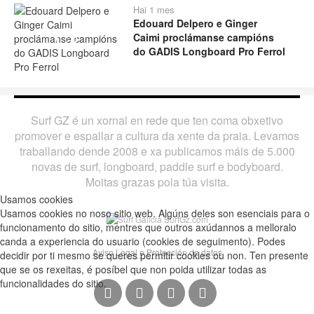
Hai 1 mes
Edouard Delpero e Ginger
Caimi proclámanse campións
Play
do GADIS Longboard Pro Ferrol
Surf GZ é un xornal en rede que ten coma obxetivo
promover e espallar a cultura da xente da praia. Levamos
traballando dende 2008 e xa publicamos máis de 5.000
novas de surf, longboard, paddle surf e bodyboard.
Moitas grazas pola túa visita.
Usamos cookies
Usamos cookies no noso sitio web. Algúns deles son esenciais para o
funcionamento do sitio, mentres que outros axúdannos a melloralo
canda a experiencia do usuario (cookies de seguimento). Podes
Aviso Legal e Protección de datos
decidir por ti mesmo se queres permitir cookies ou non. Ten presente
que se os rexeitas, é posíbel que non poida utilizar todas as
funcionalidades do sitio.