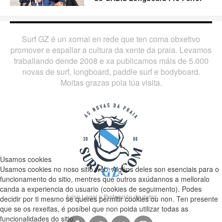
Surf GZ é un xornal en rede que ten coma obxetivo
promover e espallar a cultura da xente da praia. Levamos
traballando dende 2008 e xa publicamos máis de 5.000
novas de surf, longboard, paddle surf e bodyboard.
Moitas grazas pola túa visita.
Usamos cookies
Usamos cookies no noso sitio web. Algúns deles son esenciais para o
funcionamento do sitio, mentres que outros axúdannos a melloralo
canda a experiencia do usuario (cookies de seguimento). Podes
Aviso Legal e Protección de datos
decidir por ti mesmo se queres permitir cookies ou non. Ten presente
que se os rexeitas, é posíbel que non poida utilizar todas as
funcionalidades do sitio.