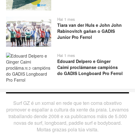
Hai 1 mes
Tiara van der Huls e John John
Rabinovitch gañan o GADIS
Play
Junior Pro Ferrol
Hai 1 mes
Edouard Delpero e Ginger
Caimi proclámanse campións
Play
do GADIS Longboard Pro Ferrol
Surf GZ é un xornal en rede que ten coma obxetivo
promover e espallar a cultura da xente da praia. Levamos
traballando dende 2008 e xa publicamos máis de 5.000
novas de surf, longboard, paddle surf e bodyboard.
Moitas grazas pola túa visita.