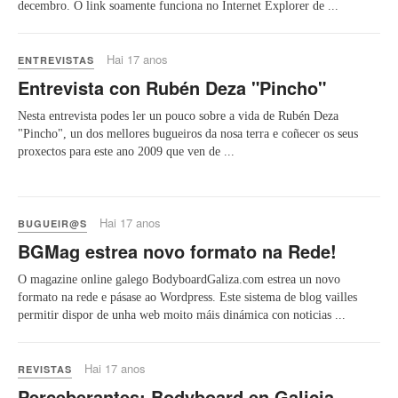
decembro. O link soamente funciona no Internet Explorer de ...
Hai 17 anos
ENTREVISTAS
Entrevista con Rubén Deza "Pincho"
Nesta entrevista podes ler un pouco sobre a vida de Rubén Deza
"Pincho", un dos mellores bugueiros da nosa terra e coñecer os seus
proxectos para este ano 2009 que ven de ...
Hai 17 anos
BUGUEIR@S
BGMag estrea novo formato na Rede!
O magazine online galego BodyboardGaliza.com estrea un novo
formato na rede e pásase ao Wordpress. Este sistema de blog vailles
permitir dispor de unha web moito máis dinámica con noticias ...
Hai 17 anos
REVISTAS
Perceberantes: Bodyboard en Galicia