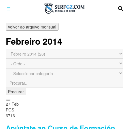
volver ao arquivo mensual
Febreiro 2014
Procurar
27 Feb
FGS
6716
Apúntate ao Curso de Formación