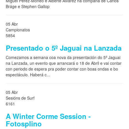
Miguel Perez-Moneo e Alberte Alvarez na compaña de Carlos
Bráge e Stephen Gallop
05 Abr
Campionatos
5854
Presentado o 5º Jaguai na Lanzada
Comezamos a semana coa nova da presentación do 5º Jaguai
na Lanzada, un evento que arrancará o 18 de Abril e vai contar
con periodo de espera pra poder contar con boas ondas e bo
espectáculo. Haberá c
...
05 Abr
Sesións de Surf
6161
A Winter Corme Session -
Fotosplino