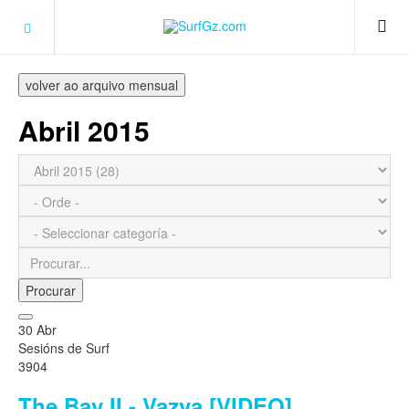
volver ao arquivo mensual
Abril 2015
Procurar
30 Abr
Sesións de Surf
3904
The Bay II - Vazva [VIDEO]