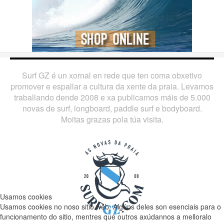
Surf GZ é un xornal en rede que ten coma obxetivo
promover e espallar a cultura da xente da praia. Levamos
traballando dende 2008 e xa publicamos máis de 5.000
novas de surf, longboard, paddle surf e bodyboard.
Moitas grazas pola túa visita.
Usamos cookies
Usamos cookies no noso sitio web. Algúns deles son esenciais para o
funcionamento do sitio, mentres que outros axúdannos a melloralo