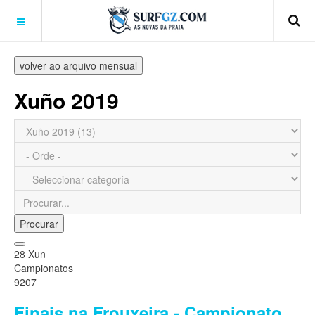
volver ao arquivo mensual
Xuño 2019
Procurar
28 Xun
Campionatos
9207
Finais na Frouxeira - Campionato