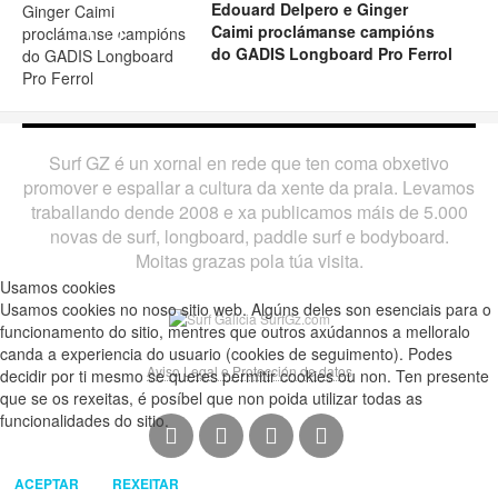
Edouard Delpero e Ginger
Caimi proclámanse campións
Play
do GADIS Longboard Pro Ferrol
Surf GZ é un xornal en rede que ten coma obxetivo
promover e espallar a cultura da xente da praia. Levamos
traballando dende 2008 e xa publicamos máis de 5.000
novas de surf, longboard, paddle surf e bodyboard.
Moitas grazas pola túa visita.
Usamos cookies
Usamos cookies no noso sitio web. Algúns deles son esenciais para o
funcionamento do sitio, mentres que outros axúdannos a melloralo
canda a experiencia do usuario (cookies de seguimento). Podes
Aviso Legal e Protección de datos
decidir por ti mesmo se queres permitir cookies ou non. Ten presente
que se os rexeitas, é posíbel que non poida utilizar todas as
funcionalidades do sitio.
ACEPTAR
REXEITAR