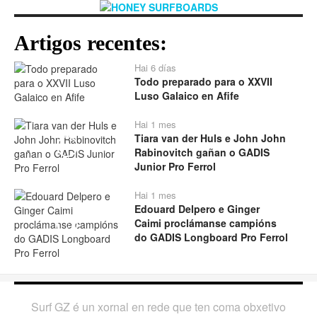
Artigos recentes:
Hai 6 días
Todo preparado para o XXVII
Luso Galaico en Afife
Hai 1 mes
Tiara van der Huls e John John
Play
Rabinovitch gañan o GADIS
Junior Pro Ferrol
Hai 1 mes
Edouard Delpero e Ginger
Caimi proclámanse campións
Play
do GADIS Longboard Pro Ferrol
Surf GZ é un xornal en rede que ten coma obxetivo