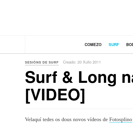
COMEZO
SURF
BO
Creado: 20 Xullo 2011
SESIÓNS DE SURF
Surf & Long n
[VIDEO]
Velaquí tedes os dous novos vídeos de
Fotosplino