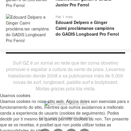
Junior Pro Ferrol
Hai 1 mes
Edouard Delpero e Ginger
Caimi proclámanse campións
Play
do GADIS Longboard Pro Ferrol
Surf GZ é un xornal en rede que ten coma obxetivo
promover e espallar a cultura da xente da praia. Levamos
traballando dende 2008 e xa publicamos máis de 5.000
novas de surf, longboard, paddle surf e bodyboard.
Moitas grazas pola túa visita.
Usamos cookies
Usamos cookies no noso sitio web. Algúns deles son esenciais para o
funcionamento do sitio, mentres que outros axúdannos a melloralo
canda a experiencia do usuario (cookies de seguimento). Podes
Aviso Legal e Protección de datos
decidir por ti mesmo se queres permitir cookies ou non. Ten presente
que se os rexeitas, é posíbel que non poida utilizar todas as
funcionalidades do sitio.