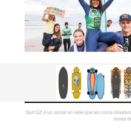
Play
Surf GZ é un xornal en rede que ten coma obxetiv
novas de