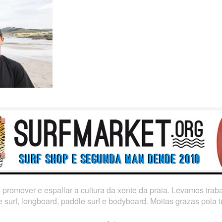
o promover e espallar a cultura da xente da praia. Levamos tra
 surf, longboard, paddle surf e bodyboard. Moitas grazas pola tú