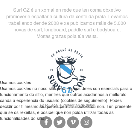
Surf GZ é un xornal en rede que ten coma obxetivo
promover e espallar a cultura da xente da praia. Levamos
traballando dende 2008 e xa publicamos máis de 5.000
novas de surf, longboard, paddle surf e bodyboard.
Moitas grazas pola túa visita.
Usamos cookies
Usamos cookies no noso sitio web. Algúns deles son esenciais para o
funcionamento do sitio, mentres que outros axúdannos a melloralo
canda a experiencia do usuario (cookies de seguimento). Podes
Aviso Legal e Protección de datos
decidir por ti mesmo se queres permitir cookies ou non. Ten presente
que se os rexeitas, é posíbel que non poida utilizar todas as
funcionalidades do sitio.